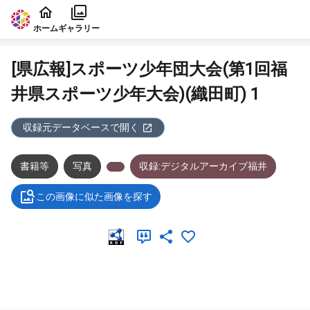
本文に飛ぶ
ホーム
ギャラリー
[県広報]スポーツ少年団大会(第1回福
井県スポーツ少年大会)(織田町) 1
収録元データベースで開く
書籍等
写真
収録:デジタルアーカイブ福井
この画像に似た画像を探す
メタデータ