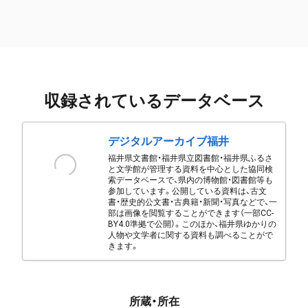
収録されているデータベース
デジタルアーカイブ福井
福井県文書館・福井県立図書館・福井県ふるさ
と文学館が管理する資料を中心とした協同検
索データベースで、県内の博物館・図書館等も
参加しています。公開している資料は、古文
書・歴史的公文書・古典籍・新聞・写真などで、一
部は画像を閲覧することができます（一部CC-
BY4.0準拠で公開）。このほか、福井県ゆかりの
人物や文学者に関する資料も調べることがで
きます。
所蔵・所在