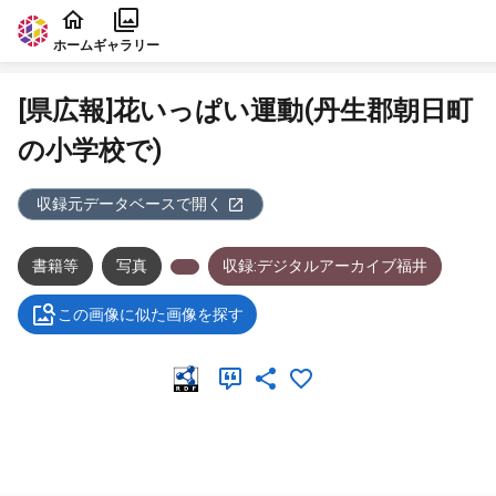
本文に飛ぶ
ホーム
ギャラリー
[県広報]花いっぱい運動(丹生郡朝日町
の小学校で)
収録元データベースで開く
書籍等
写真
収録:デジタルアーカイブ福井
この画像に似た画像を探す
メタデータ