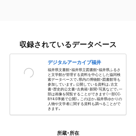
収録されているデータベース
デジタルアーカイブ福井
福井県文書館・福井県立図書館・福井県ふるさ
と文学館が管理する資料を中心とした協同検
索データベースで、県内の博物館・図書館等も
参加しています。公開している資料は、古文
書・歴史的公文書・古典籍・新聞・写真などで、一
部は画像を閲覧することができます（一部CC-
BY4.0準拠で公開）。このほか、福井県ゆかりの
人物や文学者に関する資料も調べることがで
きます。
所蔵・所在