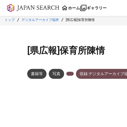
本文に飛ぶ
ホーム
ギャラリー
トップ
デジタルアーカイブ福井
[県広報]保育所陳情
[県広報]保育所陳情
書籍等
写真
収録:デジタルアーカイブ
メタデータ