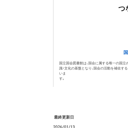
つ
国
国立国会図書館は、国会に属する唯一の国立の
識・文化の基盤となり、国会の活動を補佐す
いま
最終更新日
2026/01/13