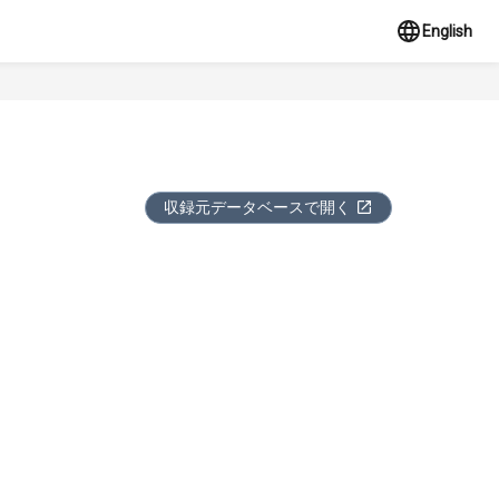
English
収録元データベースで開く