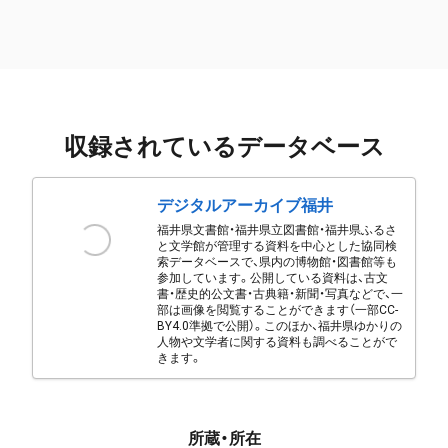
収録されているデータベース
デジタルアーカイブ福井
福井県文書館・福井県立図書館・福井県ふるさ
と文学館が管理する資料を中心とした協同検
索データベースで、県内の博物館・図書館等も
参加しています。公開している資料は、古文
書・歴史的公文書・古典籍・新聞・写真などで、一
部は画像を閲覧することができます（一部CC-
BY4.0準拠で公開）。このほか、福井県ゆかりの
人物や文学者に関する資料も調べることがで
きます。
所蔵・所在