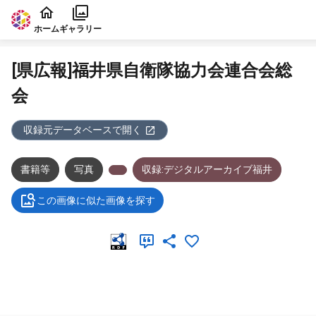
本文に飛ぶ
ホーム
ギャラリー
[県広報]福井県自衛隊協力会連合会総
会
収録元データベースで開く
書籍等
写真
収録:デジタルアーカイブ福井
この画像に似た画像を探す
メタデータ