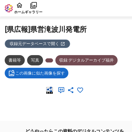
本文に飛ぶ
ホーム
ギャラリー
[県広報]県営滝波川発電所
収録元データベースで開く
書籍等
写真
収録:デジタルアーカイブ福井
この画像に似た画像を探す
メタデータ
どうやったらこの資料のデジタルコンテンツを