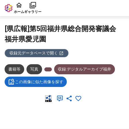
本文に飛ぶ
ホーム
ギャラリー
[県広報]第5回福井県総合開発審議会
福井県愛児園
収録元データベースで開く
書籍等
写真
収録:デジタルアーカイブ福井
この画像に似た画像を探す
メタデータ