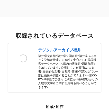
収録されているデータベース
デジタルアーカイブ福井
福井県文書館・福井県立図書館・福井県ふるさ
と文学館が管理する資料を中心とした協同検
索データベースで、県内の博物館・図書館等も
参加しています。公開している資料は、古文
書・歴史的公文書・古典籍・新聞・写真などで、一
部は画像を閲覧することができます（一部CC-
BY4.0準拠で公開）。このほか、福井県ゆかりの
人物や文学者に関する資料も調べることがで
きます。
所蔵・所在