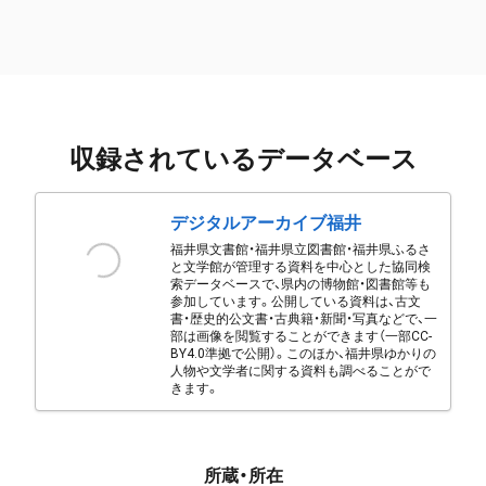
収録されているデータベース
デジタルアーカイブ福井
福井県文書館・福井県立図書館・福井県ふるさ
と文学館が管理する資料を中心とした協同検
索データベースで、県内の博物館・図書館等も
参加しています。公開している資料は、古文
書・歴史的公文書・古典籍・新聞・写真などで、一
部は画像を閲覧することができます（一部CC-
BY4.0準拠で公開）。このほか、福井県ゆかりの
人物や文学者に関する資料も調べることがで
きます。
所蔵・所在