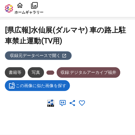
本文に飛ぶ
ホーム
ギャラリー
[県広報]水仙展(ダルマヤ) 車の路上駐
車禁止運動(TV用)
収録元データベースで開く
書籍等
写真
収録:デジタルアーカイブ福井
この画像に似た画像を探す
メタデータ