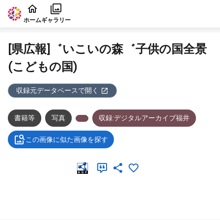
本文に飛ぶ
ホーム
ギャラリー
[県広報]゛いこいの森゛子供の国全景
(こどもの国)
収録元データベースで開く
書籍等
写真
収録:デジタルアーカイブ福井
この画像に似た画像を探す
メタデータ