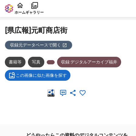
本文に飛ぶ
ホーム
ギャラリー
[県広報]元町商店街
収録元データベースで開く
書籍等
写真
収録:デジタルアーカイブ福井
この画像に似た画像を探す
メタデータ
どうやったらこの資料のデジタルコンテンツを