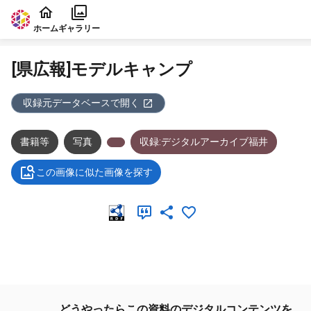
本文に飛ぶ
ホーム
ギャラリー
[県広報]モデルキャンプ
収録元データベースで開く
書籍等
写真
収録:デジタルアーカイブ福井
この画像に似た画像を探す
メタデータ
どうやったらこの資料のデジタルコンテンツを