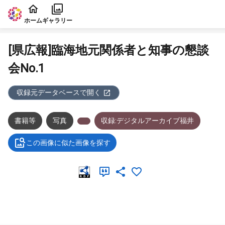
本文に飛ぶ
ホーム
ギャラリー
[県広報]臨海地元関係者と知事の懇談
会No.1
収録元データベースで開く
書籍等
写真
収録:デジタルアーカイブ福井
この画像に似た画像を探す
メタデータ