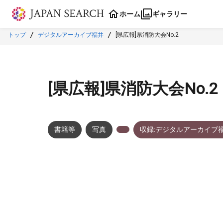
本文に飛ぶ
ホーム
ギャラリー
トップ
デジタルアーカイブ福井
[県広報]県消防大会No.2
[県広報]県消防大会No.2
書籍等
写真
収録:デジタルアーカイブ
メタデータ