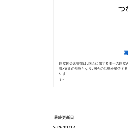
つ
国
国立国会図書館は、国会に属する唯一の国立の
識・文化の基盤となり、国会の活動を補佐す
いま
最終更新日
2026/01/13