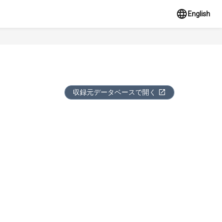
English
収録元データベースで開く