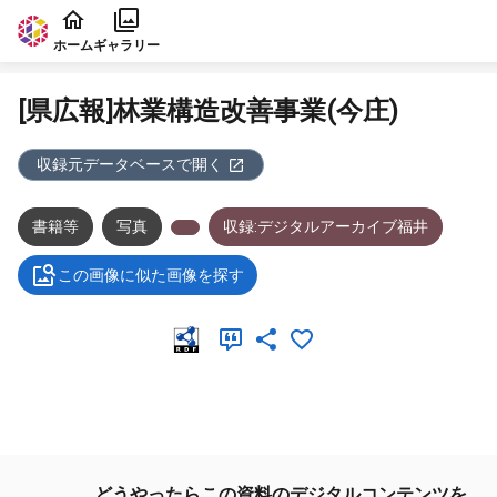
本文に飛ぶ
ホーム
ギャラリー
[県広報]林業構造改善事業(今庄)
収録元データベースで開く
書籍等
写真
収録:デジタルアーカイブ福井
この画像に似た画像を探す
メタデータ
どうやったらこの資料のデジタルコンテンツを