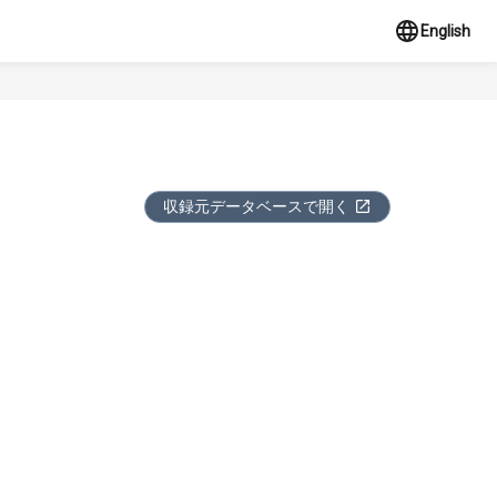
English
収録元データベースで開く