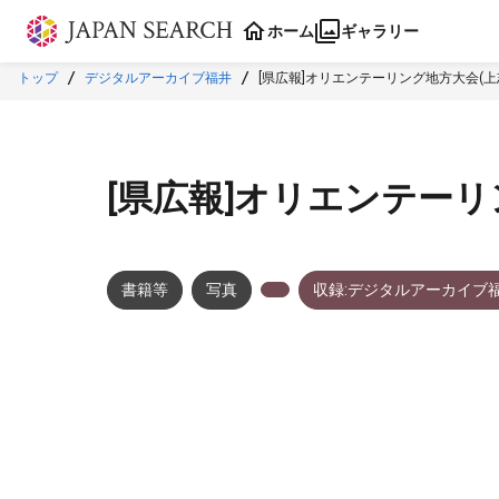
本文に飛ぶ
ホーム
ギャラリー
トップ
デジタルアーカイブ福井
[県広報]オリエンテーリング地方大会(上志
[県広報]オリエンテーリ
書籍等
写真
収録:デジタルアーカイブ
メタデータ