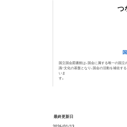
つ
国
国立国会図書館は、国会に属する唯一の国立の
識・文化の基盤となり、国会の活動を補佐す
いま
最終更新日
2026/01/13