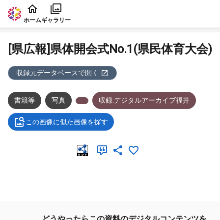
本文に飛ぶ
ホーム
ギャラリー
[県広報]県体開会式No.1(県民体育大会)
収録元データベースで開く
書籍等
写真
収録:デジタルアーカイブ福井
この画像に似た画像を探す
メタデータ
どうやったらこの資料のデジタルコンテンツを