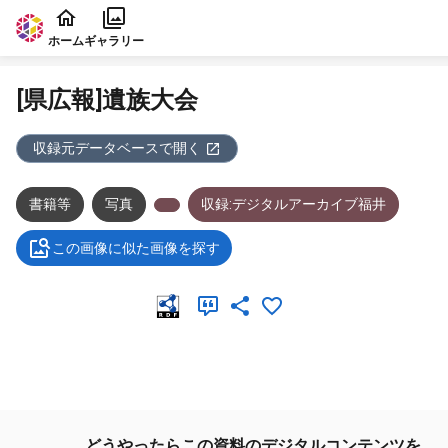
本文に飛ぶ
ホーム
ギャラリー
[県広報]遺族大会
収録元データベースで開く
書籍等
写真
収録:デジタルアーカイブ福井
この画像に似た画像を探す
メタデータ
どうやったらこの資料のデジタルコンテンツを