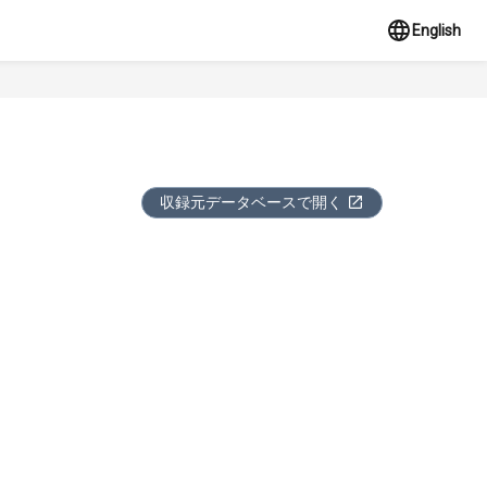
English
収録元データベースで開く