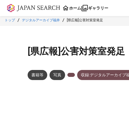
本文に飛ぶ
ホーム
ギャラリー
トップ
デジタルアーカイブ福井
[県広報]公害対策室発足
[県広報]公害対策室発足
書籍等
写真
収録:デジタルアーカイブ
メタデータ