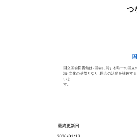
つ
国
国立国会図書館は、国会に属する唯一の国立の
識・文化の基盤となり、国会の活動を補佐す
いま
最終更新日
2026/01/13