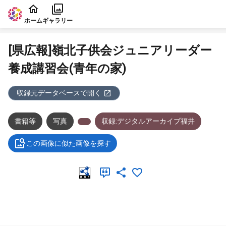
本文に飛ぶ
ホーム
ギャラリー
[県広報]嶺北子供会ジュニアリーダー
養成講習会(青年の家)
収録元データベースで開く
書籍等
写真
収録:デジタルアーカイブ福井
この画像に似た画像を探す
メタデータ