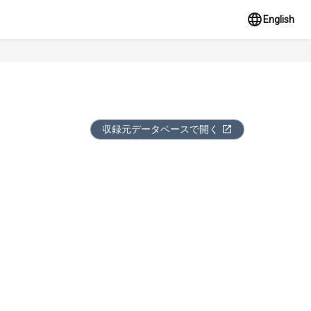
English
収録元データベースで開く