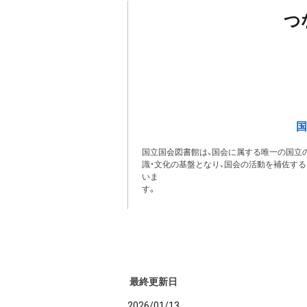
つ
国
国立国会図書館は、国会に属する唯一の国立の
識・文化の基盤となり、国会の活動を補佐す
いま
最終更新日
2026/01/13