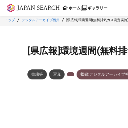
本文に飛ぶ
ホーム
ギャラリー
トップ
デジタルアーカイブ福井
[県広報]環境週間(無料排気ガス測定実施
[県広報]環境週間(無料
書籍等
写真
収録:デジタルアーカイブ
メタデータ