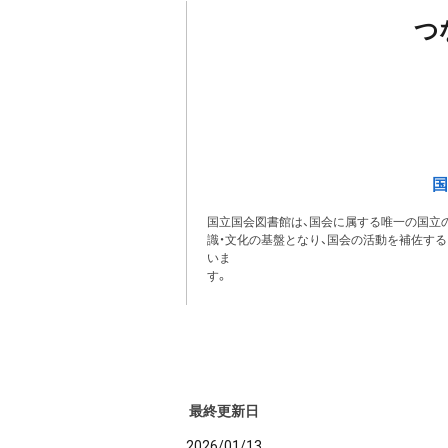
つ
国
国立国会図書館は、国会に属する唯一の国立の
識・文化の基盤となり、国会の活動を補佐す
いま
最終更新日
2026/01/13