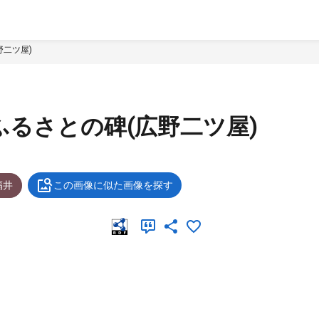
野二ツ屋)
)ふるさとの碑(広野二ツ屋)
福井
この画像に似た画像を探す