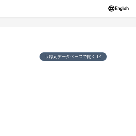
English
収録元データベースで開く