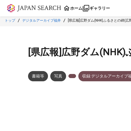
本文に飛ぶ
ホーム
ギャラリー
トップ
デジタルアーカイブ福井
[県広報]広野ダム(NHK)ふるさとの碑(広
[県広報]広野ダム(NHK
書籍等
写真
収録:デジタルアーカイブ
メタデータ