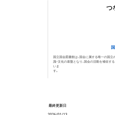
つ
国
国立国会図書館は、国会に属する唯一の国立の
識・文化の基盤となり、国会の活動を補佐す
いま
最終更新日
2026/01/13