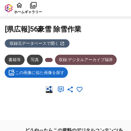
本文に飛ぶ
ホーム
ギャラリー
[県広報]56豪雪 除雪作業
収録元データベースで開く
書籍等
写真
収録:デジタルアーカイブ福井
この画像に似た画像を探す
メタデータ
どうやったらこの資料のデジタルコンテンツを