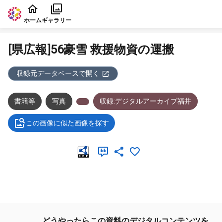
本文に飛ぶ
ホーム
ギャラリー
[県広報]56豪雪 救援物資の運搬
収録元データベースで開く
書籍等
写真
収録:デジタルアーカイブ福井
この画像に似た画像を探す
メタデータ
どうやったらこの資料のデジタルコンテンツを