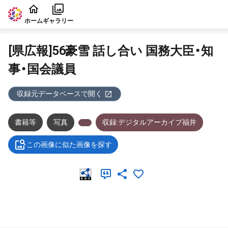
本文に飛ぶ
ホーム
ギャラリー
[県広報]56豪雪 話し合い 国務大臣・知
事・国会議員
収録元データベースで開く
書籍等
写真
収録:デジタルアーカイブ福井
この画像に似た画像を探す
メタデータ