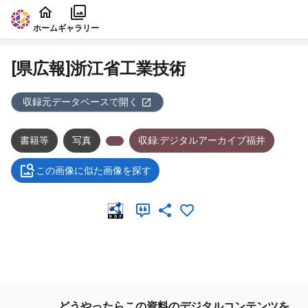
本文に飛ぶ
ホーム
ギャラリー
[県広報]浙江省工業技術
収録元データベースで開く
書籍等
写真
収録:デジタルアーカイブ福井
この画像に似た画像を探す
メタデータ
どうやったらこの資料のデジタルコンテンツを