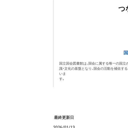
つ
国
国立国会図書館は、国会に属する唯一の国立の
識・文化の基盤となり、国会の活動を補佐す
いま
最終更新日
2026/01/13