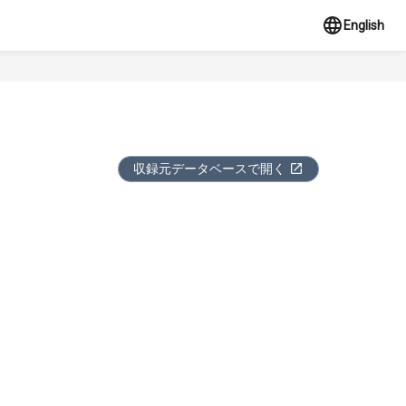
English
収録元データベースで開く