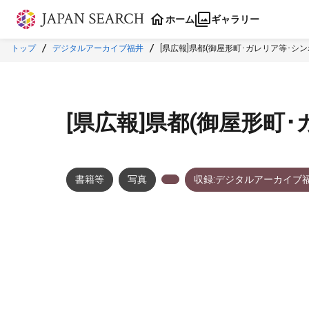
本文に飛ぶ
ホーム
ギャラリー
トップ
デジタルアーカイブ福井
[県広報]県都(御屋形町･ガレリア等･シ
[県広報]県都(御屋形町
書籍等
写真
収録:デジタルアーカイブ
メタデータ