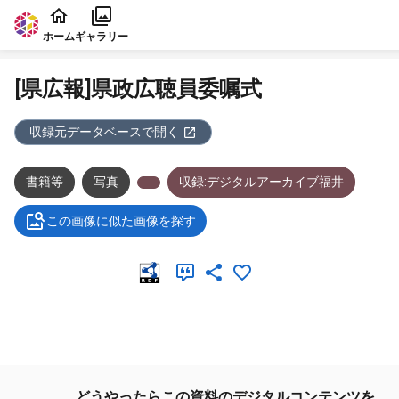
本文に飛ぶ
ホーム
ギャラリー
[県広報]県政広聴員委嘱式
収録元データベースで開く
書籍等
写真
収録:デジタルアーカイブ福井
この画像に似た画像を探す
メタデータ
どうやったらこの資料のデジタルコンテンツを