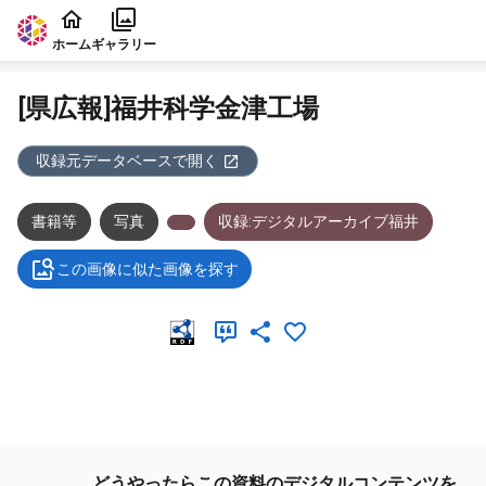
本文に飛ぶ
ホーム
ギャラリー
[県広報]福井科学金津工場
収録元データベースで開く
書籍等
写真
収録:デジタルアーカイブ福井
この画像に似た画像を探す
メタデータ
どうやったらこの資料のデジタルコンテンツを