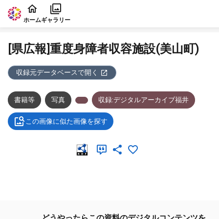
本文に飛ぶ
ホーム
ギャラリー
[県広報]重度身障者収容施設(美山町)
収録元データベースで開く
書籍等
写真
収録:デジタルアーカイブ福井
この画像に似た画像を探す
メタデータ
どうやったらこの資料のデジタルコンテンツを