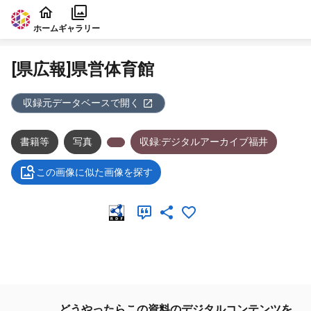
本文に飛ぶ
ホーム
ギャラリー
[県広報]県営体育館
収録元データベースで開く
書籍等
写真
収録:デジタルアーカイブ福井
この画像に似た画像を探す
メタデータ
どうやったらこの資料のデジタルコンテンツを