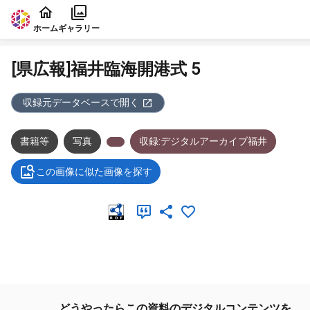
本文に飛ぶ
ホーム
ギャラリー
[県広報]福井臨海開港式 5
収録元データベースで開く
書籍等
写真
収録:デジタルアーカイブ福井
この画像に似た画像を探す
メタデータ
どうやったらこの資料のデジタルコンテンツを