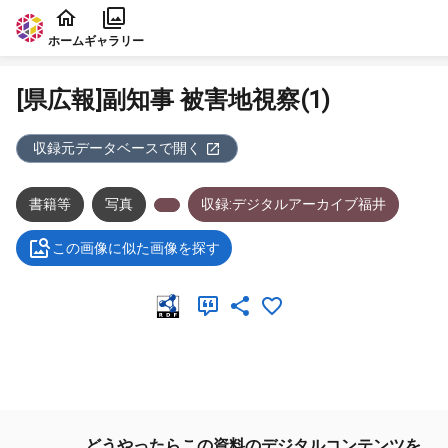
本文に飛ぶ
ホーム
ギャラリー
[県広報]副知事 被害地視察(1)
収録元データベースで開く
書籍等
写真
収録:デジタルアーカイブ福井
この画像に似た画像を探す
メタデータ
どうやったらこの資料のデジタルコンテンツを