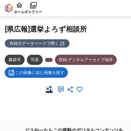
本文に飛ぶ
ホーム
ギャラリー
[県広報]選挙よろず相談所
収録元データベースで開く
書籍等
写真
収録:デジタルアーカイブ福井
この画像に似た画像を探す
メタデータ
どうやったらこの資料のデジタルコンテンツを