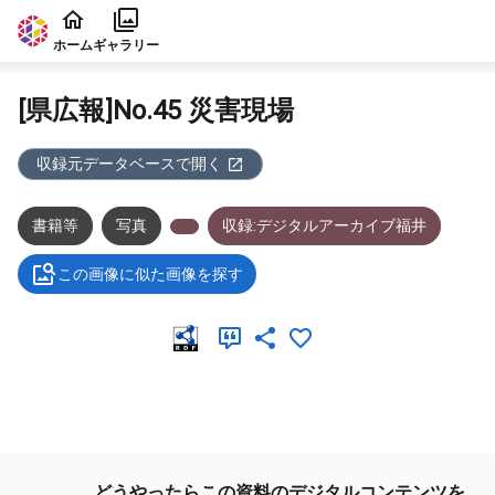
本文に飛ぶ
ホーム
ギャラリー
[県広報]No.45 災害現場
収録元データベースで開く
書籍等
写真
収録:デジタルアーカイブ福井
この画像に似た画像を探す
メタデータ
どうやったらこの資料のデジタルコンテンツを