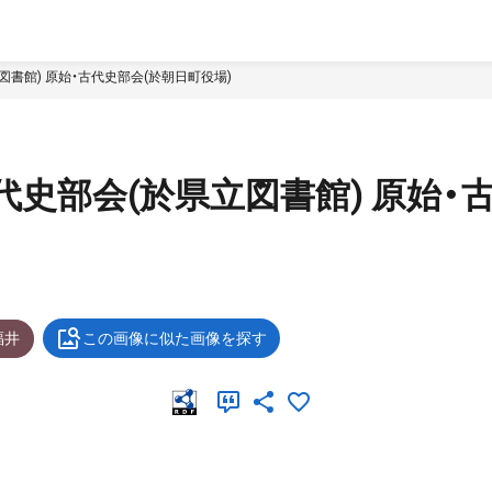
図書館) 原始・古代史部会(於朝日町役場)
代史部会(於県立図書館) 原始・
福井
この画像に似た画像を探す