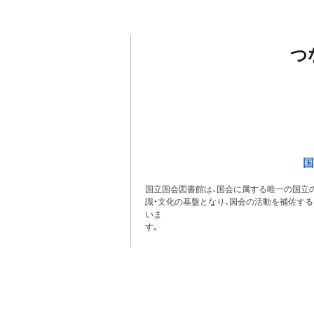
つ
国
国立国会図書館は、国会に属する唯一の国立の
識・文化の基盤となり、国会の活動を補佐す
いま