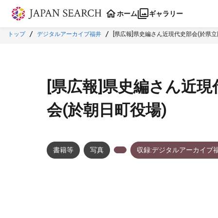
本文に飛ぶ
ホーム
ギャラリー
トップ
デジタルアーカイブ福井
[県広報]県史編さん近現代史部会(於県立
[県広報]県史編さん近現
会(於朝日町役場)
書籍等
写真
収録:デジタルアーカイブ