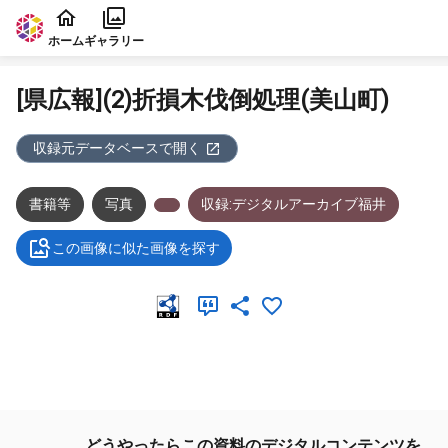
本文に飛ぶ
ホーム
ギャラリー
[県広報](2)折損木伐倒処理(美山町)
収録元データベースで開く
書籍等
写真
収録:デジタルアーカイブ福井
この画像に似た画像を探す
メタデータ
どうやったらこの資料のデジタルコンテンツを