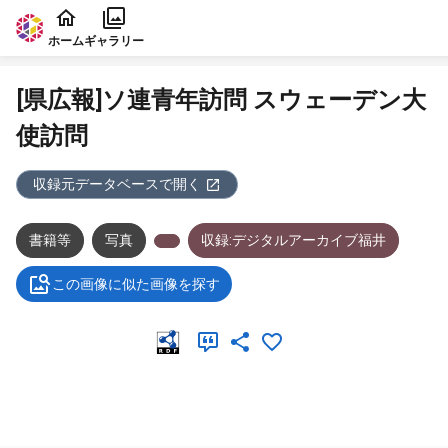
本文に飛ぶ
ホーム
ギャラリー
[県広報]ソ連青年訪問 スウェーデン大
使訪問
収録元データベースで開く
書籍等
写真
収録:デジタルアーカイブ福井
この画像に似た画像を探す
メタデータ