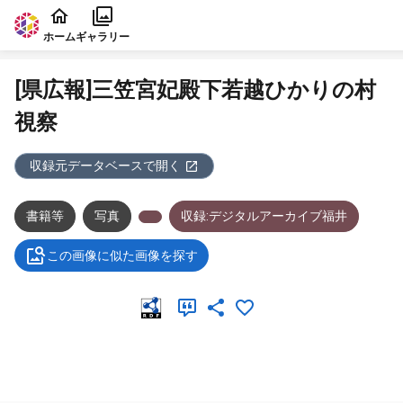
本文に飛ぶ
ホーム
ギャラリー
[県広報]三笠宮妃殿下若越ひかりの村
視察
収録元データベースで開く
書籍等
写真
収録:デジタルアーカイブ福井
この画像に似た画像を探す
メタデータ