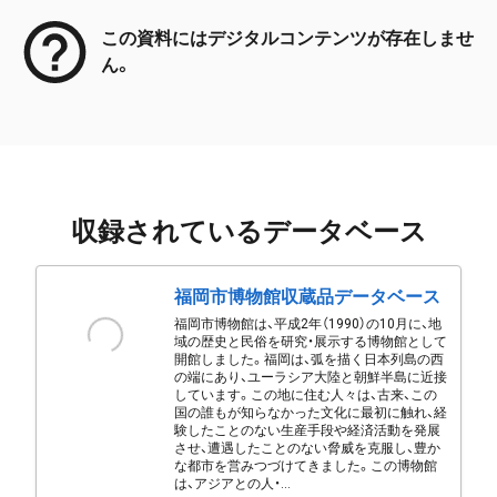
この資料にはデジタルコンテンツが存在しませ
ん。
収録されているデータベース
福岡市博物館収蔵品データベース
福岡市博物館は、平成2年（1990）の10月に、地
域の歴史と民俗を研究・展示する博物館として
開館しました。福岡は、弧を描く日本列島の西
の端にあり、ユーラシア大陸と朝鮮半島に近接
しています。この地に住む人々は、古来、この
国の誰もが知らなかった文化に最初に触れ、経
験したことのない生産手段や経済活動を発展
させ、遭遇したことのない脅威を克服し、豊か
な都市を営みつづけてきました。この博物館
は、アジアとの人・...