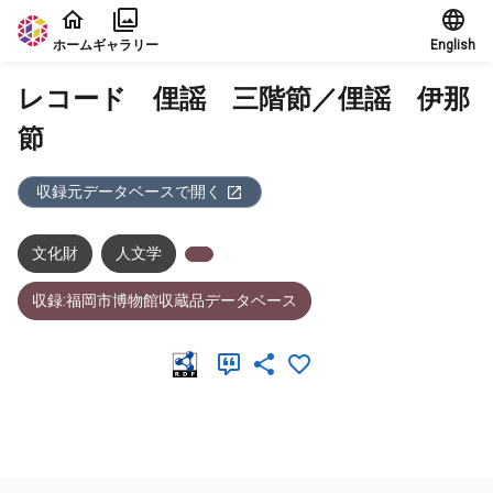
本文に飛ぶ
ホーム
ギャラリー
English
レコード 俚謡 三階節／俚謡 伊那
節
収録元データベースで開く
文化財
人文学
収録:福岡市博物館収蔵品データベース
メタデータ