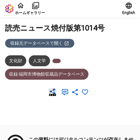
本文に飛ぶ
ホーム
ギャラリー
English
読売ニュース焼付版第1014号
収録元データベースで開く
文化財
人文学
収録:福岡市博物館収蔵品データベース
メタデータ
この資料にはデジタルコンテンツが存在しませ