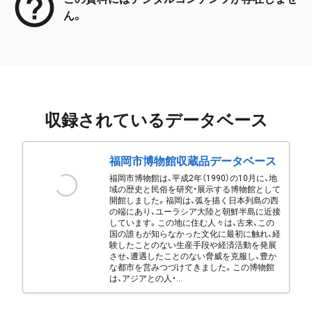
ん。
収録されているデータベース
福岡市博物館収蔵品データベース
福岡市博物館は、平成2年（1990）の10月に、地
域の歴史と民俗を研究・展示する博物館として
開館しました。福岡は、弧を描く日本列島の西
の端にあり、ユーラシア大陸と朝鮮半島に近接
しています。この地に住む人々は、古来、この
国の誰もが知らなかった文化に最初に触れ、経
験したことのない生産手段や経済活動を発展
させ、遭遇したことのない脅威を克服し、豊か
な都市を営みつづけてきました。この博物館
は、アジアとの人・...