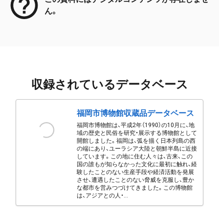
ん。
収録されているデータベース
福岡市博物館収蔵品データベース
福岡市博物館は、平成2年（1990）の10月に、地
域の歴史と民俗を研究・展示する博物館として
開館しました。福岡は、弧を描く日本列島の西
の端にあり、ユーラシア大陸と朝鮮半島に近接
しています。この地に住む人々は、古来、この
国の誰もが知らなかった文化に最初に触れ、経
験したことのない生産手段や経済活動を発展
させ、遭遇したことのない脅威を克服し、豊か
な都市を営みつづけてきました。この博物館
は、アジアとの人・...