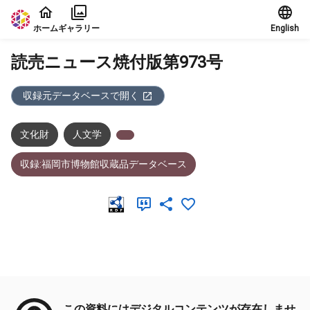
本文に飛ぶ
ホーム
ギャラリー
English
読売ニュース焼付版第973号
収録元データベースで開く
文化財
人文学
収録:福岡市博物館収蔵品データベース
メタデータ
この資料にはデジタルコンテンツが存在しませ