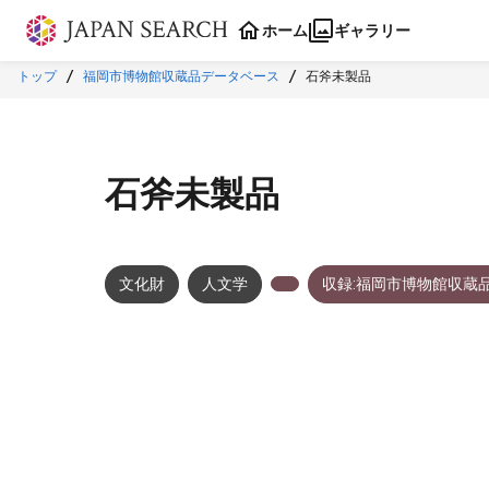
本文に飛ぶ
ホーム
ギャラリー
トップ
福岡市博物館収蔵品データベース
石斧未製品
石斧未製品
文化財
人文学
収録:福岡市博物館収蔵
メタデータ