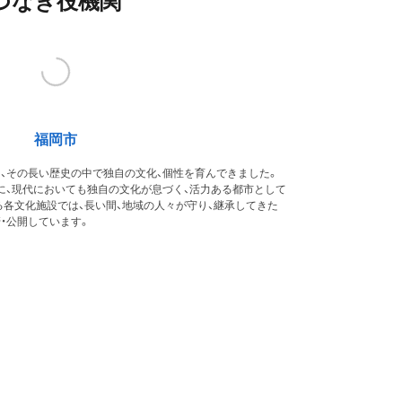
つなぎ役機関
福岡市
、その長い歴史の中で独自の文化、個性を育んできました。
に、現代においても独自の文化が息づく、活力ある都市として
各文化施設では、長い間、地域の人々が守り、継承してきた
・公開しています。