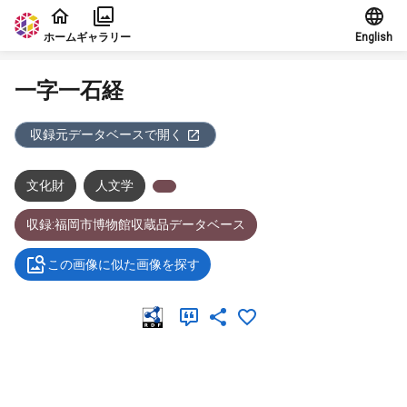
本文に飛ぶ
ホーム
ギャラリー
English
一字一石経
収録元データベースで開く
文化財
人文学
収録:福岡市博物館収蔵品データベース
この画像に似た画像を探す
メタデータ