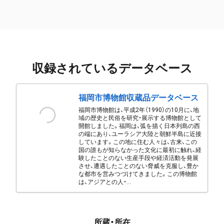
収録されているデータベース
福岡市博物館収蔵品データベース
福岡市博物館は、平成2年（1990）の10月に、地
域の歴史と民俗を研究・展示する博物館として
開館しました。福岡は、弧を描く日本列島の西
の端にあり、ユーラシア大陸と朝鮮半島に近接
しています。この地に住む人々は、古来、この
国の誰もが知らなかった文化に最初に触れ、経
験したことのない生産手段や経済活動を発展
させ、遭遇したことのない脅威を克服し、豊か
な都市を営みつづけてきました。この博物館
は、アジアとの人・...
所蔵・所在