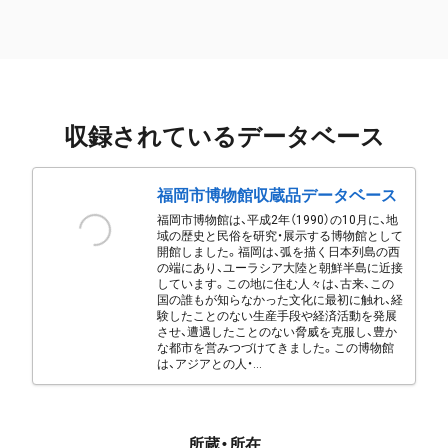
収録されているデータベース
福岡市博物館収蔵品データベース
福岡市博物館は、平成2年（1990）の10月に、地
域の歴史と民俗を研究・展示する博物館として
開館しました。福岡は、弧を描く日本列島の西
の端にあり、ユーラシア大陸と朝鮮半島に近接
しています。この地に住む人々は、古来、この
国の誰もが知らなかった文化に最初に触れ、経
験したことのない生産手段や経済活動を発展
させ、遭遇したことのない脅威を克服し、豊か
な都市を営みつづけてきました。この博物館
は、アジアとの人・...
所蔵・所在