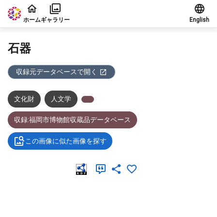
本文に飛ぶ
ホーム
ギャラリー
English
石器
収録元データベースで開く
文化財
人文学
収録:福岡市博物館収蔵品データベース
この画像に似た画像を探す
メタデータ