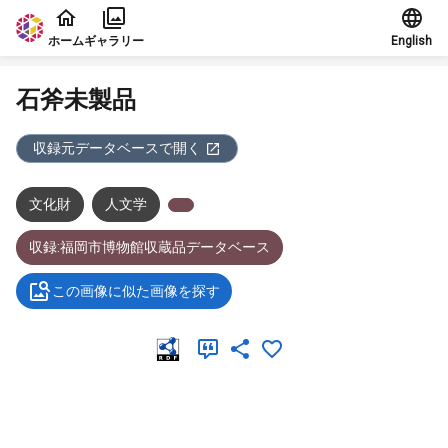
本文に飛ぶ
ホーム
ギャラリー
English
石斧未製品
収録元データベースで開く
文化財
人文学
収録:福岡市博物館収蔵品データベース
この画像に似た画像を探す
メタデータ