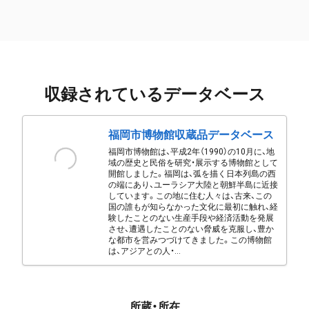
収録されているデータベース
福岡市博物館収蔵品データベース
福岡市博物館は、平成2年（1990）の10月に、地
域の歴史と民俗を研究・展示する博物館として
開館しました。福岡は、弧を描く日本列島の西
の端にあり、ユーラシア大陸と朝鮮半島に近接
しています。この地に住む人々は、古来、この
国の誰もが知らなかった文化に最初に触れ、経
験したことのない生産手段や経済活動を発展
させ、遭遇したことのない脅威を克服し、豊か
な都市を営みつづけてきました。この博物館
は、アジアとの人・...
所蔵・所在