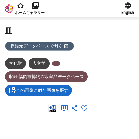
本文に飛ぶ
ホーム
ギャラリー
English
皿
収録元データベースで開く
文化財
人文学
収録:福岡市博物館収蔵品データベース
この画像に似た画像を探す
メタデータ