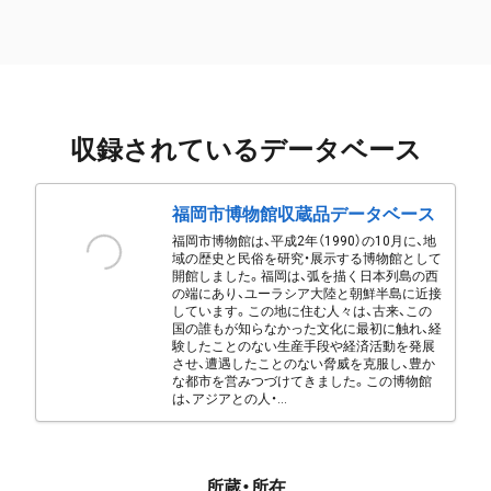
収録されているデータベース
福岡市博物館収蔵品データベース
福岡市博物館は、平成2年（1990）の10月に、地
域の歴史と民俗を研究・展示する博物館として
開館しました。福岡は、弧を描く日本列島の西
の端にあり、ユーラシア大陸と朝鮮半島に近接
しています。この地に住む人々は、古来、この
国の誰もが知らなかった文化に最初に触れ、経
験したことのない生産手段や経済活動を発展
させ、遭遇したことのない脅威を克服し、豊か
な都市を営みつづけてきました。この博物館
は、アジアとの人・...
所蔵・所在