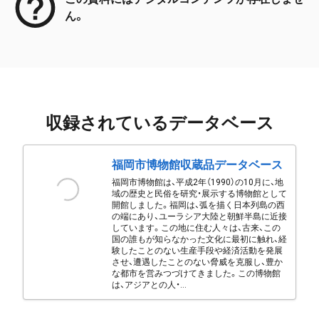
ん。
収録されているデータベース
福岡市博物館収蔵品データベース
福岡市博物館は、平成2年（1990）の10月に、地
域の歴史と民俗を研究・展示する博物館として
開館しました。福岡は、弧を描く日本列島の西
の端にあり、ユーラシア大陸と朝鮮半島に近接
しています。この地に住む人々は、古来、この
国の誰もが知らなかった文化に最初に触れ、経
験したことのない生産手段や経済活動を発展
させ、遭遇したことのない脅威を克服し、豊か
な都市を営みつづけてきました。この博物館
は、アジアとの人・...