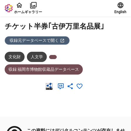
本文に飛ぶ
ホーム
ギャラリー
English
チケット半券｢古伊万里名品展｣
収録元データベースで開く
文化財
人文学
収録:福岡市博物館収蔵品データベース
メタデータ
この資料にはデジタルコンテンツが存在しませ