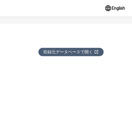
English
収録元データベースで開く