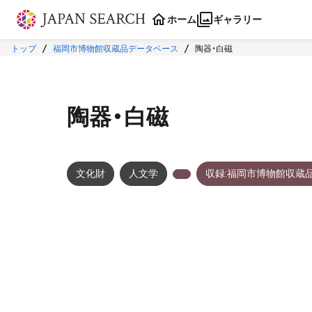
本文に飛ぶ
ホーム
ギャラリー
トップ
福岡市博物館収蔵品データベース
陶器・白磁
陶器・白磁
文化財
人文学
収録:福岡市博物館収蔵
メタデータ