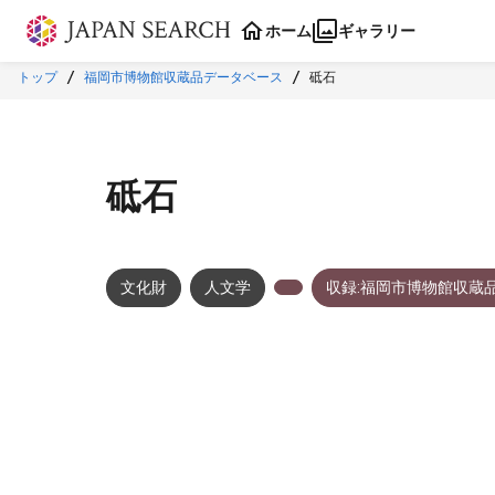
本文に飛ぶ
ホーム
ギャラリー
トップ
福岡市博物館収蔵品データベース
砥石
砥石
文化財
人文学
収録:福岡市博物館収蔵
メタデータ