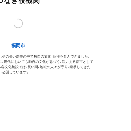
つなぎ役機関
福岡市
、その長い歴史の中で独自の文化、個性を育んできました。
に、現代においても独自の文化が息づく、活力ある都市として
各文化施設では、長い間、地域の人々が守り、継承してきた
・公開しています。