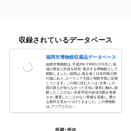
収録されているデータベース
福岡市博物館収蔵品データベース
福岡市博物館は、平成2年（1990）の10月に、地
域の歴史と民俗を研究・展示する博物館として
開館しました。福岡は、弧を描く日本列島の西
の端にあり、ユーラシア大陸と朝鮮半島に近接
しています。この地に住む人々は、古来、この
国の誰もが知らなかった文化に最初に触れ、経
験したことのない生産手段や経済活動を発展
させ、遭遇したことのない脅威を克服し、豊か
な都市を営みつづけてきました。この博物館
は、アジアとの人・...
所蔵・所在