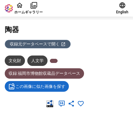
本文に飛ぶ
ホーム
ギャラリー
English
陶器
収録元データベースで開く
文化財
人文学
収録:福岡市博物館収蔵品データベース
この画像に似た画像を探す
メタデータ